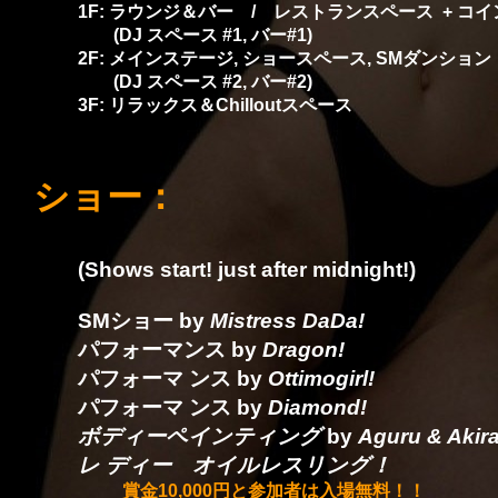
1F: ラウンジ＆バー / レストランスペース
+ コ
(DJ スペース #1, バー#1)
2F: メインステージ, ショースペース, SMダンショ
(DJ スペース #2, バー#2)
3F: リラックス＆Chilloutスペース
ショー：
(Shows start! just after midnight!)
SMショー by
Mistress DaDa!
パフォーマンス by
Dragon!
パフォーマ ンス by
Ottimogirl!
パフォーマ ンス by
Diamond!
ボディーペインティング
by
Aguru & Akira
レ ディー オイルレスリング！
賞金10,000円と参加者は入場無料！！