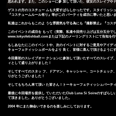
思われます。また、このショーに参 加して頂いた、彼女のスレイブや
ゲストの方のコスチュー ムも大変すばらしかったです。スタイリッシ
『コスチュームルール有り』等がこの パーティを成功に導いたと思い
私達はこれからもこのよ うな雰囲気を守る為にも『撮影禁止』『コス
このイベントの成功を もって（実際、私達今回売り上げは五分五分で
www.tokyofetishball.comまたは下記のメーリングリストにて告知
もしあなたにこのイベン トや、次のイベントに対するご意見やアイデ
キョーフェティッシュボールをより 良く、皆様に喜んで頂けるように
今回最初のスレイブオー クションに参加して頂いたすべてのスレイブ
ィとして盛り上がりました！
そしてすべてのスタッ フ、ドアマン、キャッシャー、コートチェック
りがとうございました！
そしてもちろん来て頂い た皆さん！トーキョーフェティッシュパーテ
最後に今回場所を提供し ていただいたClub Luna Si Soire
て頂きました。ありがとうございました。
2004 年にまた御会いできるのを楽しみにしております。