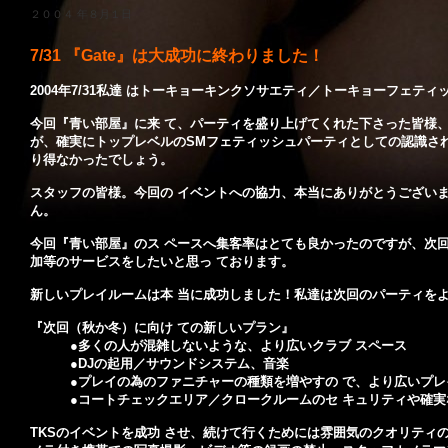
２００４ 年８月１日
7/31 『Gate』は大成功に終わりました！
2004年7/31私達 はトーキョーキンクソサエティ／トーキョーフェテ
今回『青い部屋』に来 て、パーティを盛り上げてくれた下さった皆様、本当
が、確実にトップレベルのSMフェティッシュパーティとしての認識さ
り得なかったでしょう。
スタッフの皆様。今回の イベントへの協力、本当にありがとうござい
ん。
今回『青い部屋』のス ペースへ集客率はとても良かったのですが、次
加等のサービスをしたいと思っ ております。
新しいプレイルームは本 当に成功しました！私達は次回のパーティを
『次回（秋か冬）に向け ての新しいプラン』
●多くの人が混雑しないような、より広いクラブ スペース
●DJの起用／サウンドシステム、音楽
●プレイの為のファニチャーの種類を増やすの で、より広いプ
●コートチェックエリア／クロークルームのセ キュリティや確実
TKSのイベントを成功 させ、続けて行くためには雰囲気のクオリティ