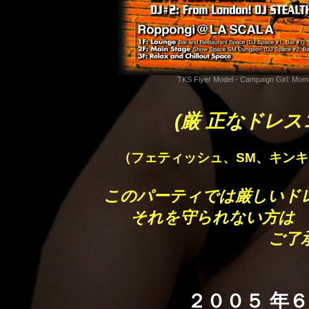
TKS Flyer Model - Campaign
(厳 正なドレス
（フェティッシュ、SM、キン
このパーティでは厳しいド
それを守られない方は 
ご了
２００５ 年