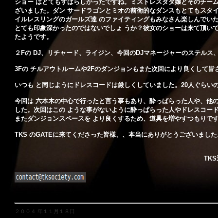
ショー はとてもすばらしかったですね。ミストレスダダ嬢とそのチー
ざいました。ダン サードラゴンとミオの前衛的なダンスもとてもスタ
イルレスリングのガールズ達 のファイティングもみなさん楽しんでい
とても印象深かったのではないでしょ うか？彼女のショーは来て頂い
たようです。
２Fの DJ、リチャード、ライジン、今回のDJマネージャーのステルス
3Fの チルアウトルームや2Fのダンジョンもまた次回により良くして
いつも と同じようにドレスコードは厳しくしていました。20人ぐら
今回は 六本木の中心で行ったと言う事もあり、酔っぱらった人や、他
した。次回はこの ような事がないように酔っぱらった人やドレスコー
またダンジョンスペースを より良くするため、道具を増やすつもりで
TKS のGATEに来てくださった皆様、、本当にありがとうございました
TK
２００４ 年１１月１８日