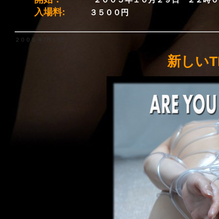
入場料:
３５００円
２００５ 年7月１7日
新しいT