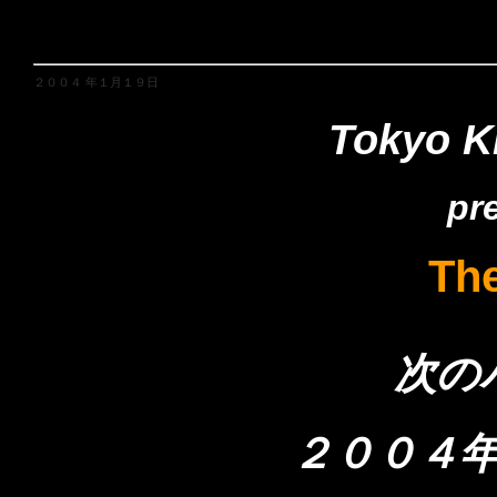
２００４ 年１月１９日
Tokyo K
pr
Th
次の
２００４