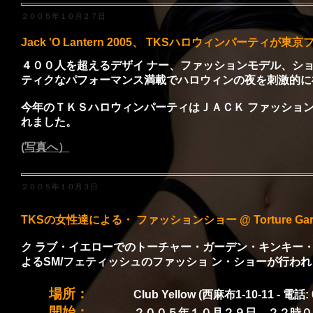
２００５年１０月２７日
Jack 'O Lantern 2005、 TKSハロウィンパーティ
４００人を超えるデザイ ナー、ファッションモデル、シ
ティクなパフォーマンス満載でハロウィンの夜を刺激的に
今年のＴＫＳハロウィンパーティはＪＡＣＫ ファッショ
れました。
(写真へ）
２００５年１０月３日
TKSの女性達による・ ファッションショー @ Torture Garden K
ク ラブ・イエローでのトーチャー・ガーデン・キンキー
よるSM/フェティッシュのファッショ ン・ショーが行わ
場所：
Club Yellow (西麻布1-10-11 - 電話: 
開始：
２００５年１０月２９日 ２２時０