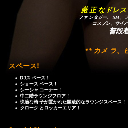
厳 正 なドレ
ファ ンタジー、 SM
コスプレ、サイ
普段
** カメ ラ、
スペース!
DJス ペース！
ショース ペース！
シーシャ コーナー！
中二階ラウンジフロア！
快適な椅 子が置かれた開放的なラウンジスペース！
クローク とロッカーエリア！