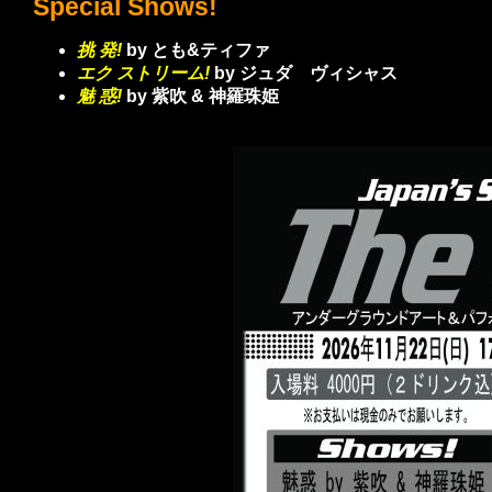
Special Shows!
挑 発!
by とも&ティファ
エク ストリーム!
by ジュダ ヴィシャス
魅 惑!
by 紫吹 & 神羅珠姫