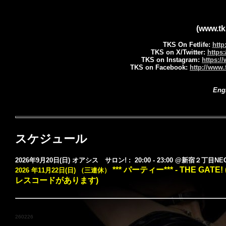
(www.tk
TKS On Fetlife:
http
TKS on X/Twitter:
https
TKS on Instagram:
https:/
TKS on Facebook:
http://www
Eng
スケジュール
2026年9月20日(日) オアシス サロン! : 20:00 - 23:00 @新宿２丁目NE
*** パーティー*** - THE GA
2026 年11月22日(日) （三連休）
レスコードがあります)
260226