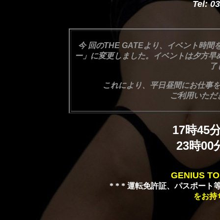
Tel: 0
今 回のTHE GATEより、イベント
ー」に変更しました。イベントは夕方早
了
これにより、平日昼間にお仕事をさ
ご利用いただ
17時45
23時00
GENIUS T
* * * 運転免許証、パスポート等
をお持